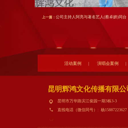
公司主持人阿亮与著名艺人(蔡卓妍)同台
上一篇：
活动案例
|
演唱会案例
|
昆明辉鸿文化传播有限公
昆明市万华路滨江俊园一期3栋3-3
直线电话（微信同号）: 杨15887223627 